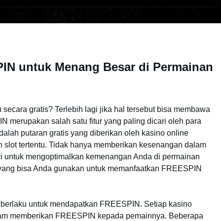
N untuk Menang Besar di Permainan
secara gratis? Terlebih lagi jika hal tersebut bisa membawa
merupakan salah satu fitur yang paling dicari oleh para
lah putaran gratis yang diberikan oleh kasino online
slot tertentu. Tidak hanya memberikan kesenangan dalam
ci untuk mengoptimalkan kemenangan Anda di permainan
tips yang bisa Anda gunakan untuk memanfaatkan FREESPIN
g berlaku untuk mendapatkan FREESPIN. Setiap kasino
dalam memberikan FREESPIN kepada pemainnya. Beberapa