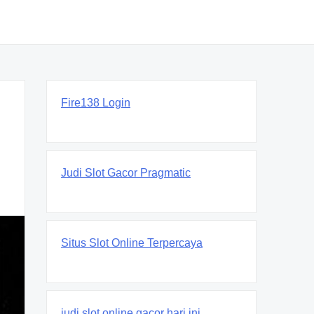
Fire138 Login
Judi Slot Gacor Pragmatic
Situs Slot Online Terpercaya
judi slot online gacor hari ini