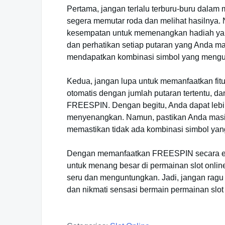
Pertama, jangan terlalu terburu-buru dala
segera memutar roda dan melihat hasilnya.
kesempatan untuk memenangkan hadiah yang
dan perhatikan setiap putaran yang Anda ma
mendapatkan kombinasi simbol yang mengu
Kedua, jangan lupa untuk memanfaatkan fitur 
otomatis dengan jumlah putaran tertentu,
FREESPIN. Dengan begitu, Anda dapat lebih
menyenangkan. Namun, pastikan Anda masi
memastikan tidak ada kombinasi simbol yang
Dengan memanfaatkan FREESPIN secara efek
untuk menang besar di permainan slot onlin
seru dan menguntungkan. Jadi, jangan ragu 
dan nikmati sensasi bermain permainan slo