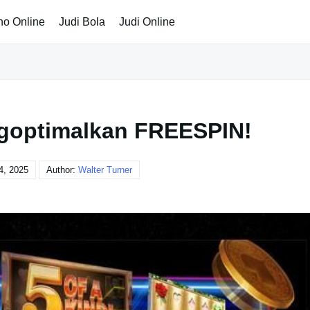
no Online
Judi Bola
Judi Online
goptimalkan FREESPIN!
4, 2025
Author:
Walter Turner