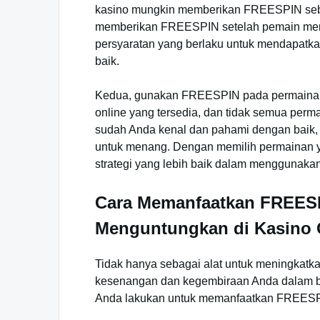
kasino mungkin memberikan FREESPIN seba
memberikan FREESPIN setelah pemain menca
persyaratan yang berlaku untuk mendapat
baik.
Kedua, gunakan FREESPIN pada permainan 
online yang tersedia, dan tidak semua perm
sudah Anda kenal dan pahami dengan baik
untuk menang. Dengan memilih permainan ya
strategi yang lebih baik dalam menggunak
Cara Memanfaatkan FREESP
Menguntungkan di Kasino 
Tidak hanya sebagai alat untuk meningkat
kesenangan dan kegembiraan Anda dalam be
Anda lakukan untuk memanfaatkan FREESPI