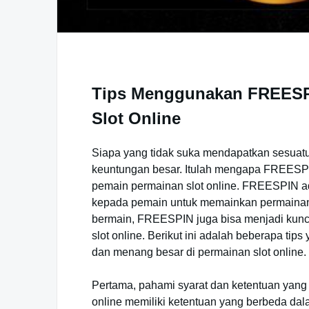
Tips Menggunakan FREESPI
Slot Online
Siapa yang tidak suka mendapatkan sesuatu 
keuntungan besar. Itulah mengapa FREESPIN 
pemain permainan slot online. FREESPIN ada
kepada pemain untuk memainkan permainan 
bermain, FREESPIN juga bisa menjadi kun
slot online. Berikut ini adalah beberapa 
dan menang besar di permainan slot online.
Pertama, pahami syarat dan ketentuan yan
online memiliki ketentuan yang berbeda 