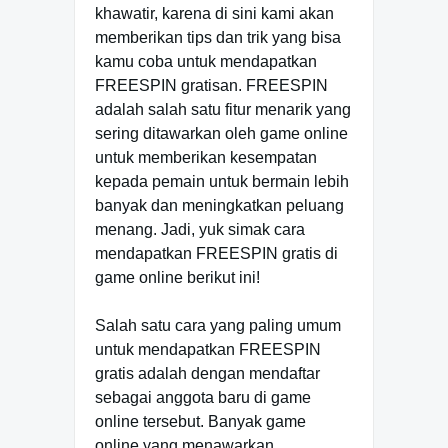
khawatir, karena di sini kami akan
memberikan tips dan trik yang bisa
kamu coba untuk mendapatkan
FREESPIN gratisan. FREESPIN
adalah salah satu fitur menarik yang
sering ditawarkan oleh game online
untuk memberikan kesempatan
kepada pemain untuk bermain lebih
banyak dan meningkatkan peluang
menang. Jadi, yuk simak cara
mendapatkan FREESPIN gratis di
game online berikut ini!
Salah satu cara yang paling umum
untuk mendapatkan FREESPIN
gratis adalah dengan mendaftar
sebagai anggota baru di game
online tersebut. Banyak game
online yang menawarkan