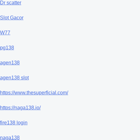
Dr scatter
Slot Gacor
W77
pg138
agen138
agen138 slot
https://www.thesuperficial.com/
https://naga138.io/
fire138 login
naga138