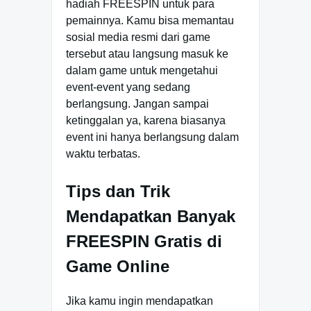
hadiah FREESPIN untuk para
pemainnya. Kamu bisa memantau
sosial media resmi dari game
tersebut atau langsung masuk ke
dalam game untuk mengetahui
event-event yang sedang
berlangsung. Jangan sampai
ketinggalan ya, karena biasanya
event ini hanya berlangsung dalam
waktu terbatas.
Tips dan Trik
Mendapatkan Banyak
FREESPIN Gratis di
Game Online
Jika kamu ingin mendapatkan