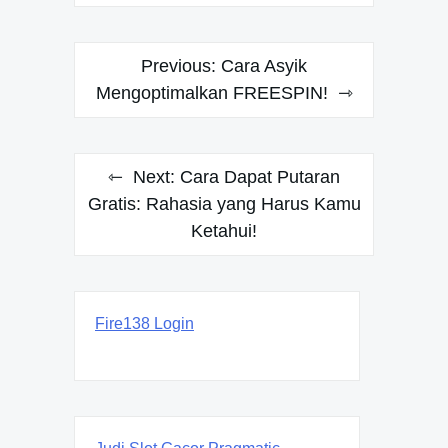
N
Previous:
Cara Asyik
a
Mengoptimalkan FREESPIN!
v
i
Next:
Cara Dapat Putaran
g
Gratis: Rahasia yang Harus Kamu
Ketahui!
a
s
i
Fire138 Login
p
o
s