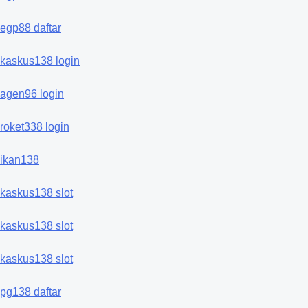
egp88 daftar
kaskus138 login
agen96 login
roket338 login
ikan138
kaskus138 slot
kaskus138 slot
kaskus138 slot
pg138 daftar