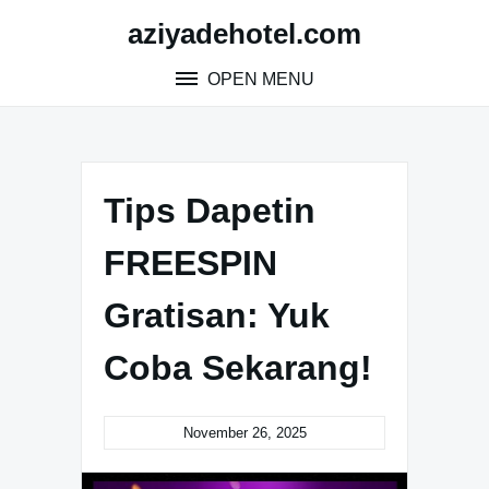
S
aziyadehotel.com
k
i
OPEN MENU
p
t
o
c
o
Tips Dapetin
n
t
FREESPIN
e
n
Gratisan: Yuk
t
Coba Sekarang!
November 26, 2025