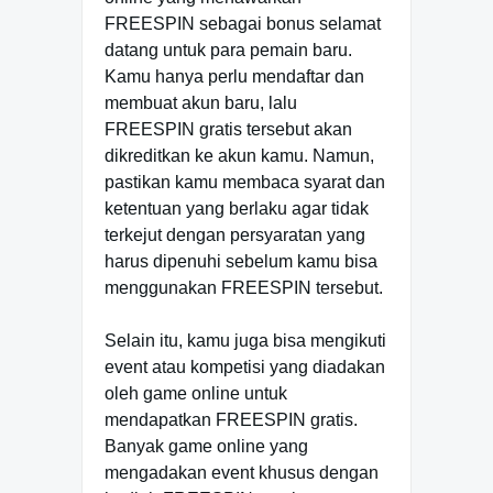
FREESPIN sebagai bonus selamat
datang untuk para pemain baru.
Kamu hanya perlu mendaftar dan
membuat akun baru, lalu
FREESPIN gratis tersebut akan
dikreditkan ke akun kamu. Namun,
pastikan kamu membaca syarat dan
ketentuan yang berlaku agar tidak
terkejut dengan persyaratan yang
harus dipenuhi sebelum kamu bisa
menggunakan FREESPIN tersebut.
Selain itu, kamu juga bisa mengikuti
event atau kompetisi yang diadakan
oleh game online untuk
mendapatkan FREESPIN gratis.
Banyak game online yang
mengadakan event khusus dengan