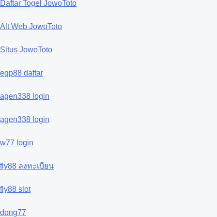
Daftar Togel JowoToto
Alt Web JowoToto
Situs JowoToto
egp88 daftar
agen338 login
agen338 login
w77 login
fly88 ลงทะเบียน
fly88 slot
dong77