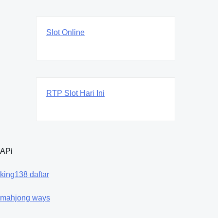
Slot Online
RTP Slot Hari Ini
APi
king138 daftar
mahjong ways