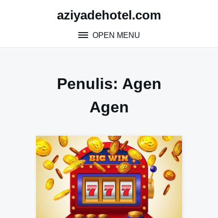
S
aziyadehotel.com
k
i
OPEN MENU
p
t
o
c
Penulis:
Agen
o
n
Agen
t
e
n
t