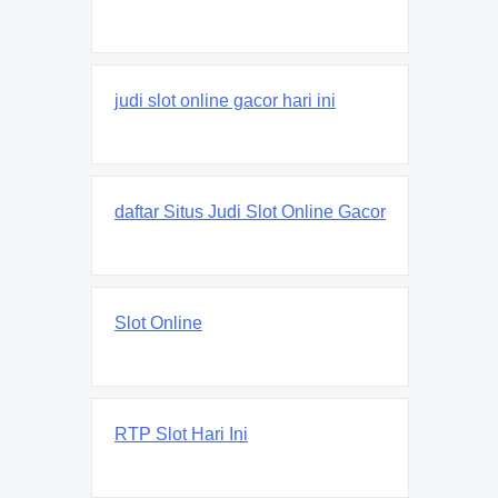
s
judi slot online gacor hari ini
daftar Situs Judi Slot Online Gacor
Slot Online
RTP Slot Hari Ini