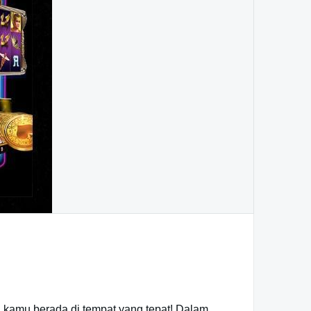
kamu berada di tempat yang tepat! Dalam