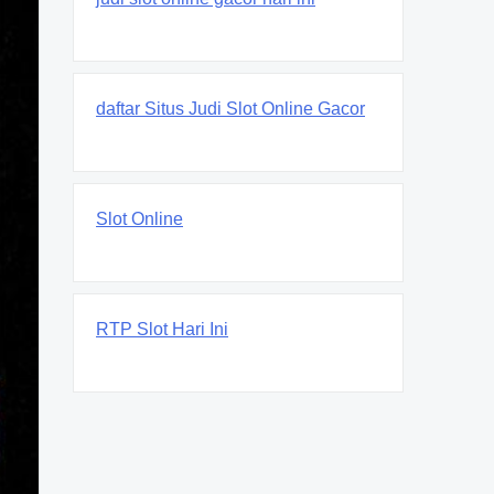
daftar Situs Judi Slot Online Gacor
Slot Online
RTP Slot Hari Ini