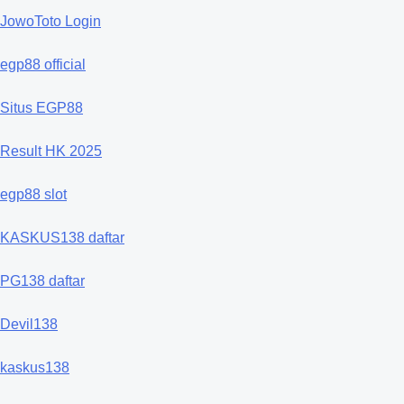
JowoToto Login
egp88 official
Situs EGP88
Result HK 2025
egp88 slot
KASKUS138 daftar
PG138 daftar
Devil138
kaskus138