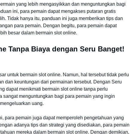
bermain yang lebih mengasyikkan dan menguntungkan bagi
an ini, para pemain dapat mengakses putaran gratis
ih. Tidak hanya itu, panduan ini juga memberikan tips dan
angan para pemain. Dengan begitu, para pemain dapat
ih besar dalam bermain slot online.
ine Tanpa Biaya dengan Seru Banget!
r untuk bermain slot online. Namun, hal tersebut tidak perlu
n dan keuntungan dari permainan tersebut. Dengan Seru
g dapat menikmati bermain slot online tanpa perlu
ya sangat menguntungkan bagi para pemain yang ingin
s mengeluarkan uang.
ni, para pemain juga dapat memperoleh pengetahuan yang
Dengan adanya tips dan strategi yang disediakan, para pemain
huan mereka dalam bermain slot online. Dengan demikian,