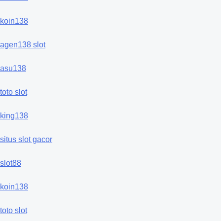
koin138
agen138 slot
asu138
toto slot
king138
situs slot gacor
slot88
koin138
toto slot