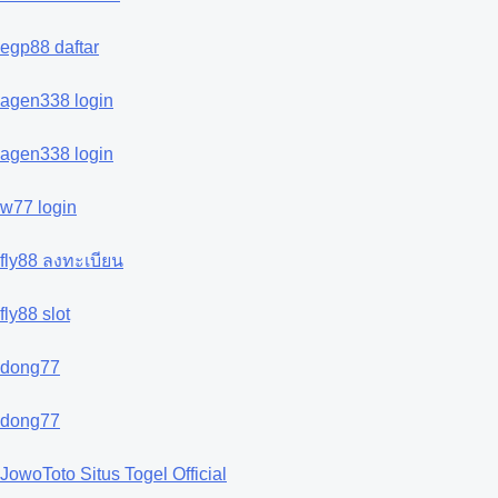
egp88 daftar
agen338 login
agen338 login
w77 login
fly88 ลงทะเบียน
fly88 slot
dong77
dong77
JowoToto Situs Togel Official