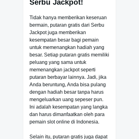
Serbu Jackpot!
Tidak hanya memberikan keseruan
bermain, putaran gratis dari Serbu
Jackpot juga memberikan
kesempatan besar bagi pemain
untuk memenangkan hadiah yang
besar. Setiap putaran gratis memiliki
peluang yang sama untuk
memenangkan jackpot seperti
putaran berbayar lainnya. Jadi, jika
Anda beruntung, Anda bisa pulang
dengan hadiah besar tanpa harus
mengeluarkan uang sepeser pun.
Ini adalah kesempatan yang langka
dan harus dimanfaatkan oleh para
pemain slot online di Indonesia.
Selain itu, putaran gratis juga dapat