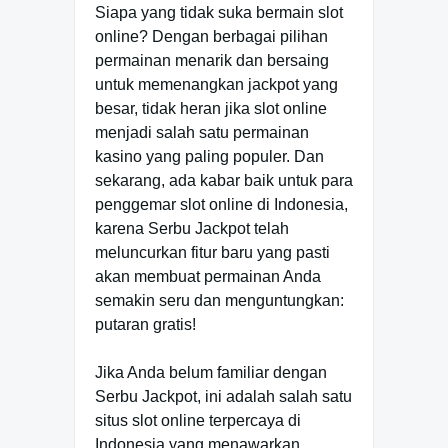
Siapa yang tidak suka bermain slot
online? Dengan berbagai pilihan
permainan menarik dan bersaing
untuk memenangkan jackpot yang
besar, tidak heran jika slot online
menjadi salah satu permainan
kasino yang paling populer. Dan
sekarang, ada kabar baik untuk para
penggemar slot online di Indonesia,
karena Serbu Jackpot telah
meluncurkan fitur baru yang pasti
akan membuat permainan Anda
semakin seru dan menguntungkan:
putaran gratis!
Jika Anda belum familiar dengan
Serbu Jackpot, ini adalah salah satu
situs slot online terpercaya di
Indonesia yang menawarkan