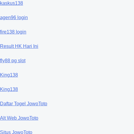
kaskus138
agen96 login
fire138 login
Result HK Hari Ini
fly88 pg slot
King138
King138
Daftar Togel JowoToto
Alt Web JowoToto
Situs JowoToto