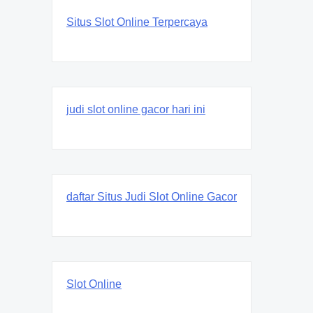
Situs Slot Online Terpercaya
judi slot online gacor hari ini
daftar Situs Judi Slot Online Gacor
Slot Online