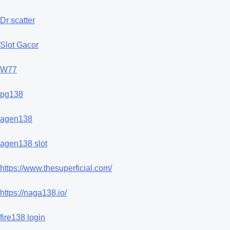
Dr scatter
Slot Gacor
W77
pg138
agen138
agen138 slot
https://www.thesuperficial.com/
https://naga138.io/
fire138 login