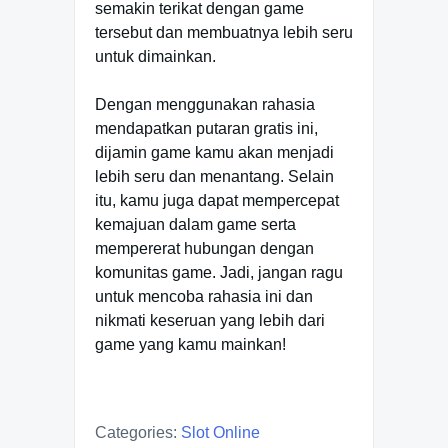
semakin terikat dengan game
tersebut dan membuatnya lebih seru
untuk dimainkan.
Dengan menggunakan rahasia
mendapatkan putaran gratis ini,
dijamin game kamu akan menjadi
lebih seru dan menantang. Selain
itu, kamu juga dapat mempercepat
kemajuan dalam game serta
mempererat hubungan dengan
komunitas game. Jadi, jangan ragu
untuk mencoba rahasia ini dan
nikmati keseruan yang lebih dari
game yang kamu mainkan!
Categories:
Slot Online