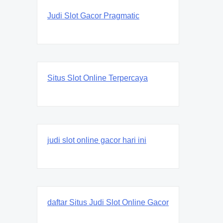
s
Judi Slot Gacor Pragmatic
Situs Slot Online Terpercaya
judi slot online gacor hari ini
daftar Situs Judi Slot Online Gacor