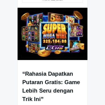
“Rahasia Dapatkan
Putaran Gratis: Game
Lebih Seru dengan
Trik Ini”