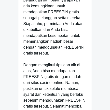
pelanggan dan bertanya apakah
ada kemungkinan untuk
mendapatkan FREESPIN gratis
sebagai pelanggan setia mereka.
Siapa tahu, permintaan Anda akan
dikabulkan dan Anda bisa
mendapatkan kesempatan untuk
memenangkan hadiah besar
dengan menggunakan FREESPIN
gratis tersebut.
Dengan mengikuti tips dan trik di
atas, Anda bisa mendapatkan
FREESPIN gratis dengan mudah
dari situs casino online. Namun,
pastikan untuk selalu membaca
syarat dan ketentuan yang berlaku
sebelum menggunakan FREESPIN
gratis tersebut. Selamat mencoba