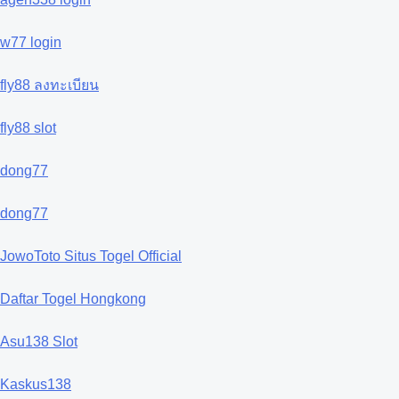
w77 login
fly88 ลงทะเบียน
fly88 slot
dong77
dong77
JowoToto Situs Togel Official
Daftar Togel Hongkong
Asu138 Slot
Kaskus138