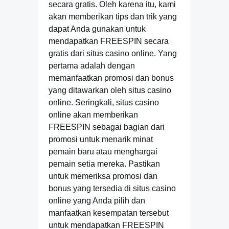
secara gratis. Oleh karena itu, kami
akan memberikan tips dan trik yang
dapat Anda gunakan untuk
mendapatkan FREESPIN secara
gratis dari situs casino online. Yang
pertama adalah dengan
memanfaatkan promosi dan bonus
yang ditawarkan oleh situs casino
online. Seringkali, situs casino
online akan memberikan
FREESPIN sebagai bagian dari
promosi untuk menarik minat
pemain baru atau menghargai
pemain setia mereka. Pastikan
untuk memeriksa promosi dan
bonus yang tersedia di situs casino
online yang Anda pilih dan
manfaatkan kesempatan tersebut
untuk mendapatkan FREESPIN