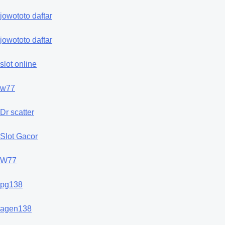
jowototo daftar
jowototo daftar
slot online
w77
Dr scatter
Slot Gacor
W77
pg138
agen138