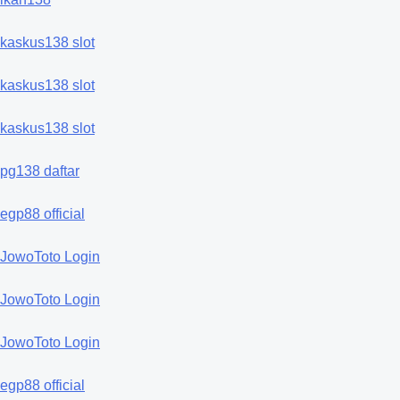
kaskus138 slot
kaskus138 slot
kaskus138 slot
pg138 daftar
egp88 official
JowoToto Login
JowoToto Login
JowoToto Login
egp88 official