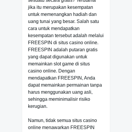
sesuatu secara gratis? Terutama
jika itu merupakan kesempatan
untuk memenangkan hadiah dan
uang tunai yang besar. Salah satu
cara untuk mendapatkan
kesempatan tersebut adalah melalui
FREESPIN di situs casino online.
FREESPIN adalah putaran gratis
yang dapat digunakan untuk
memainkan slot game di situs
casino online. Dengan
mendapatkan FREESPIN, Anda
dapat memainkan permainan tanpa
harus menggunakan uang asli,
sehingga meminimalisir risiko
kerugian.
Namun, tidak semua situs casino
online menawarkan FREESPIN