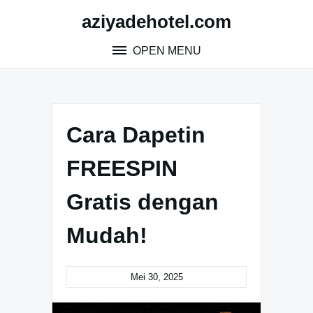
S
aziyadehotel.com
k
i
OPEN MENU
p
t
o
c
o
Cara Dapetin
n
t
FREESPIN
e
n
Gratis dengan
t
Mudah!
Mei 30, 2025