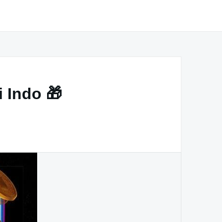
 Indo 🎁