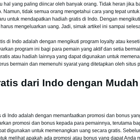
 hal yang paling diincar oleh banyak orang. Tidak heran jika 
o. Namun, tidak semua orang mengetahui cara yang tepat untuk
aru untuk mendapatkan hadiah gratis di Indo. Dengan mengikuti 
arus mengeluarkan uang. Jadi, simak artikel ini sampai selesai
s di Indo adalah dengan mengikuti program loyalty atau keseti
arkan program ini bagi para pemain yang aktif dan setia bermai
gratis atau hadiah lainnya yang dapat digunakan untuk memen
rus bermain dan memenuhi syarat yang ditetapkan oleh situs pe
atis dari Indo dengan Mudah 
 di Indo adalah dengan memanfaatkan promosi dan bonus yang d
warkan promosi dan bonus kepada para pemainnya, terutama bag
dapat digunakan untuk memenangkan uang secara gratis. Sebel
untuk melihat apakah ada promosi atau bonus yang dapat Anda 