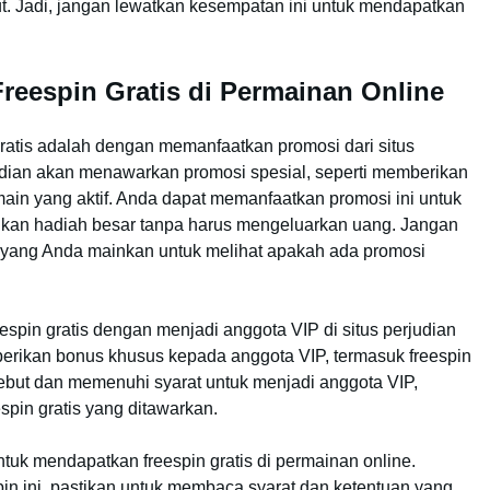
t. Jadi, jangan lewatkan kesempatan ini untuk mendapatkan
eespin Gratis di Permainan Online
ratis adalah dengan memanfaatkan promosi dari situs
judian akan menawarkan promosi spesial, seperti memberikan
main yang aktif. Anda dapat memanfaatkan promosi ini untuk
kan hadiah besar tanpa harus mengeluarkan uang. Jangan
n yang Anda mainkan untuk melihat apakah ada promosi
espin gratis dengan menjadi anggota VIP di situs perjudian
berikan bonus khusus kepada anggota VIP, termasuk freespin
ersebut dan memenuhi syarat untuk menjadi anggota VIP,
pin gratis yang ditawarkan.
tuk mendapatkan freespin gratis di permainan online.
 ini, pastikan untuk membaca syarat dan ketentuan yang