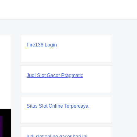
Fire138 Login
Judi Slot Gacor Pragmatic
Situs Slot Online Terpercaya
judi slot online gacor hari ini