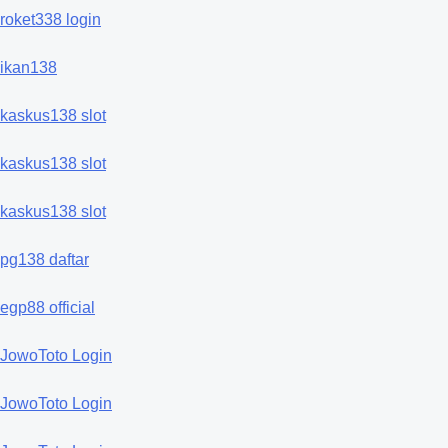
roket338 login
ikan138
kaskus138 slot
kaskus138 slot
kaskus138 slot
pg138 daftar
egp88 official
JowoToto Login
JowoToto Login