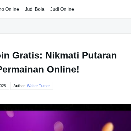
no Online
Judi Bola
Judi Online
in Gratis: Nikmati Putaran
 Permainan Online!
2025
Author:
Walter Turner