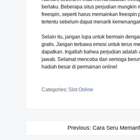
berlaku. Beberapa situs perjudian mungkin
freespin, seperti harus memainkan freespin
tertentu sebelum dapat menarik kemenangan 
Selain itu, jangan lupa untuk bermain deng
gratis. Jangan terbawa emosi untuk terus m
dapatkan. Ingatlah bahwa perjudian adalah 
jawab. Selamat mencoba dan semoga berun
hadiah besar di permainan online!
Categories:
Slot Online
Navigasi
Previous:
Cara Seru Memanf
pos