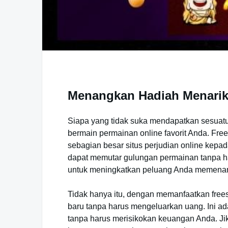
Menangkan Hadiah Menarik 
Siapa yang tidak suka mendapatkan sesuatu s
bermain permainan online favorit Anda. Free
sebagian besar situs perjudian online kep
dapat memutar gulungan permainan tanpa h
untuk meningkatkan peluang Anda memenan
Tidak hanya itu, dengan memanfaatkan free
baru tanpa harus mengeluarkan uang. Ini ad
tanpa harus merisikokan keuangan Anda. J