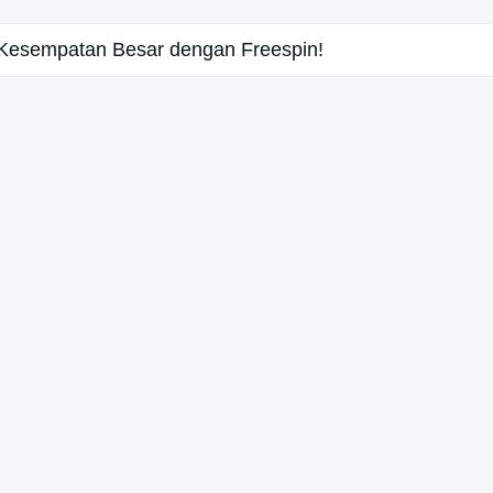
Kesempatan Besar dengan Freespin!