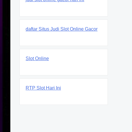
daftar Situs Judi Slot Online Gacor
Slot Online
RTP Slot Hari Ini